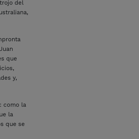
trojo del
straliana,
mpronta
 Juan
es que
icios,
des y,
o: como la
ue la
os que se