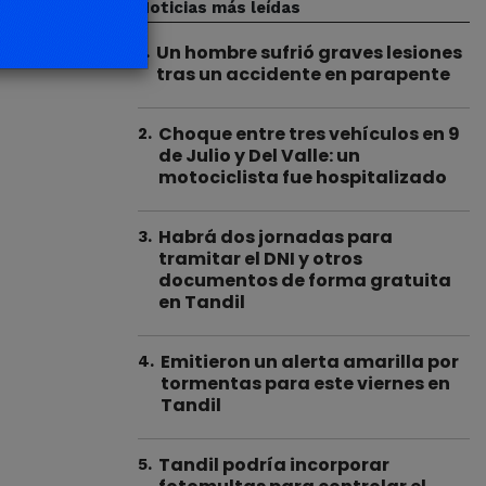
Noticias más leídas
Un hombre sufrió graves lesiones
1
.
tras un accidente en parapente
Choque entre tres vehículos en 9
2
.
de Julio y Del Valle: un
motociclista fue hospitalizado
Habrá dos jornadas para
3
.
tramitar el DNI y otros
documentos de forma gratuita
en Tandil
Emitieron un alerta amarilla por
4
.
tormentas para este viernes en
Tandil
Tandil podría incorporar
5
.