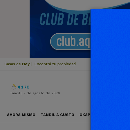
Casas de
Hoy
|
Encontrá tu propiedad
4.1 ºC
Tandil |
7 de agosto de 2026
AHORA MISMO
TANDIL A GUSTO
OKAPI VIAJES
POLÍTICA