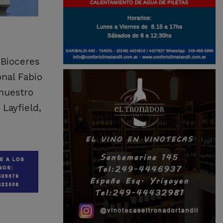
 Bioceres
onal Fabio
 nuestro
 Layfield,