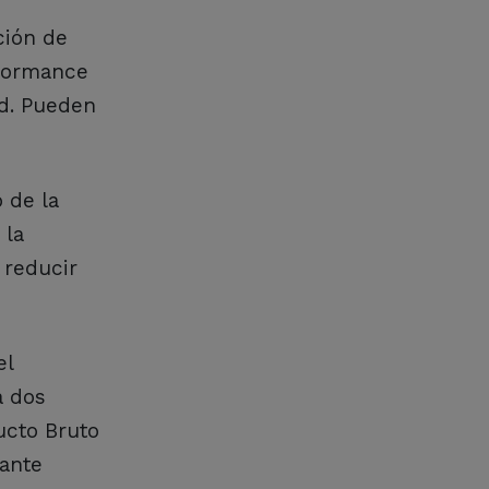
ción de
rformance
ad. Pueden
 de la
 la
 reducir
el
a dos
ucto Bruto
mante