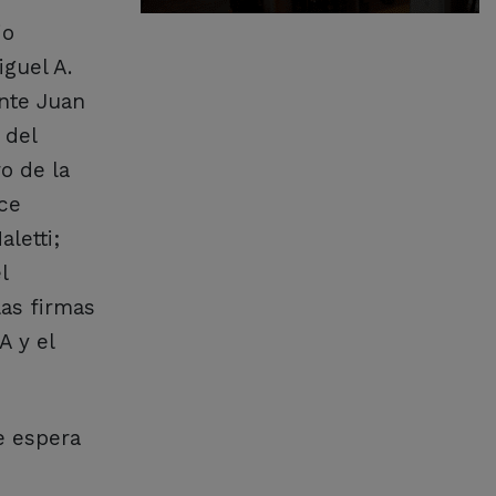
io
guel A.
ante Juan
 del
o de la
rce
letti;
l
las firmas
A y el
e espera