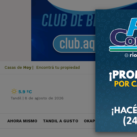
Casas de
Hoy
|
Encontrá tu propiedad
5.9 ºC
Tandil |
8 de agosto de 2026
AHORA MISMO
TANDIL A GUSTO
OKAPI VIAJES
POLÍTICA