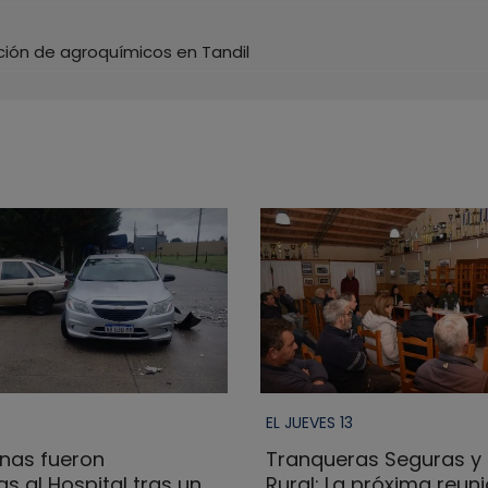
ación de agroquímicos en Tandil
EL JUEVES 13
nas fueron
Tranqueras Seguras y 
s al Hospital tras un
Rural: La próxima reun