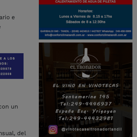
ario e
e
 con un
nsual, del