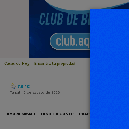
Casas de
Hoy
|
Encontrá tu propiedad
7.6 ºC
Tandil |
6 de agosto de 2026
AHORA MISMO
TANDIL A GUSTO
OKAPI VIAJES
POLÍTICA