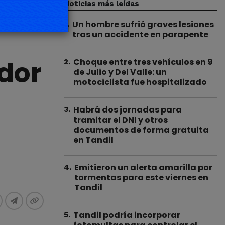
Noticias más leídas
Un hombre sufrió graves lesiones
1
.
tras un accidente en parapente
ador
Choque entre tres vehículos en 9
2
.
de Julio y Del Valle: un
motociclista fue hospitalizado
Habrá dos jornadas para
3
.
tramitar el DNI y otros
documentos de forma gratuita
en Tandil
Emitieron un alerta amarilla por
4
.
tormentas para este viernes en
Tandil
Tandil podría incorporar
5
.