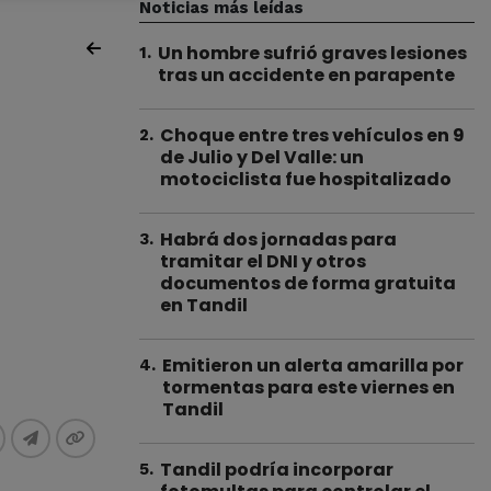
Noticias más leídas
Un hombre sufrió graves lesiones
1
.
tras un accidente en parapente
Choque entre tres vehículos en 9
2
.
de Julio y Del Valle: un
motociclista fue hospitalizado
Habrá dos jornadas para
3
.
tramitar el DNI y otros
documentos de forma gratuita
en Tandil
Emitieron un alerta amarilla por
4
.
tormentas para este viernes en
Tandil
Tandil podría incorporar
5
.