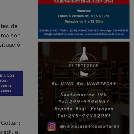
ntes de
lema son
situación
 Gollan;
redi, el