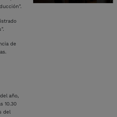
ducción".
istrado
".
ncia de
as.
del año,
s 10.30
s del