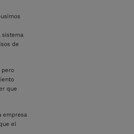
opusimos
l sistema
isos de
 pero
iento
ber que
ta empresa
que el