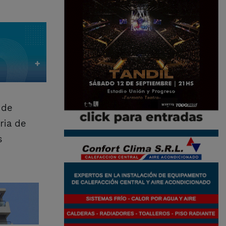
 de
ria de
s