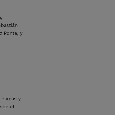
,
ebastián
z Ponte, y
e camas y
esde el