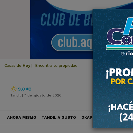
Casas de
Hoy
|
Encontrá tu propiedad
9.8 ºC
Tandil |
7 de agosto de 2026
AHORA MISMO
TANDIL A GUSTO
OKAPI VIAJES
POLÍTICA