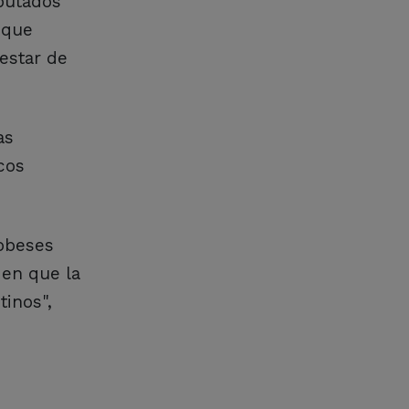
iputados
 que
estar de
as
cos
dobeses
 en que la
tinos",