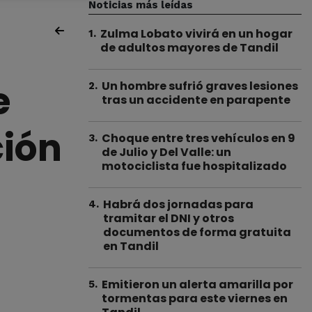
Noticias más leídas
Zulma Lobato vivirá en un hogar
1
.
de adultos mayores de Tandil
e
Un hombre sufrió graves lesiones
2
.
tras un accidente en parapente
ción
Choque entre tres vehículos en 9
3
.
de Julio y Del Valle: un
motociclista fue hospitalizado
Habrá dos jornadas para
4
.
tramitar el DNI y otros
documentos de forma gratuita
en Tandil
Emitieron un alerta amarilla por
5
.
tormentas para este viernes en