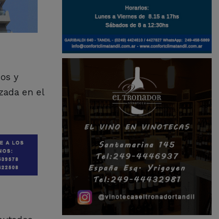
ños y
zada en el