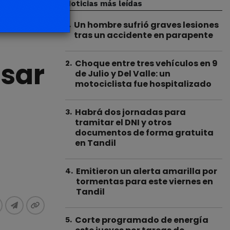
Noticias más leídas
Un hombre sufrió graves lesiones
1
.
tras un accidente en parapente
esar
Choque entre tres vehículos en 9
2
.
de Julio y Del Valle: un
motociclista fue hospitalizado
Habrá dos jornadas para
3
.
tramitar el DNI y otros
documentos de forma gratuita
en Tandil
Emitieron un alerta amarilla por
4
.
tormentas para este viernes en
Tandil
Corte programado de energía
5
.