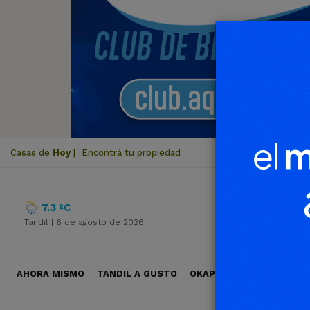
Casas de
Hoy
|
Encontrá tu propiedad
7.3 ºC
Tandil |
6 de agosto de 2026
AHORA MISMO
TANDIL A GUSTO
OKAPI VIAJES
POLÍTICA