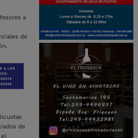
fesores a
nciales de
ón.
lícuotas
ciados de
 el