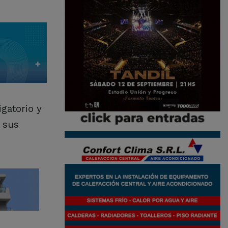
igatorio y
 sus