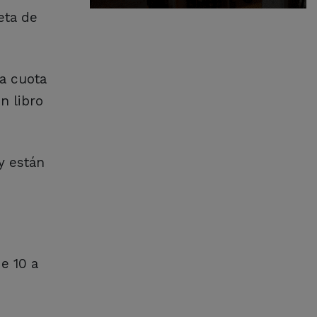
eta de
la cuota
n libro
y están
e 10 a