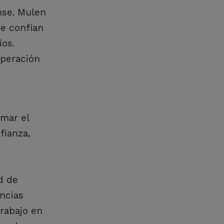
ense. Mulen
ue confían
ios.
operación
rmar el
fianza,
d de
encias
trabajo en