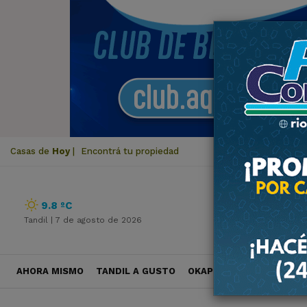
Casas de
Hoy
|
Encontrá tu propiedad
9.8 ºC
Tandil |
7 de agosto de 2026
AHORA MISMO
TANDIL A GUSTO
OKAPI VIAJES
POLÍTICA