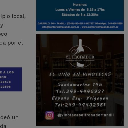
pio local,
 y
oco
da por el
ideó un
ida