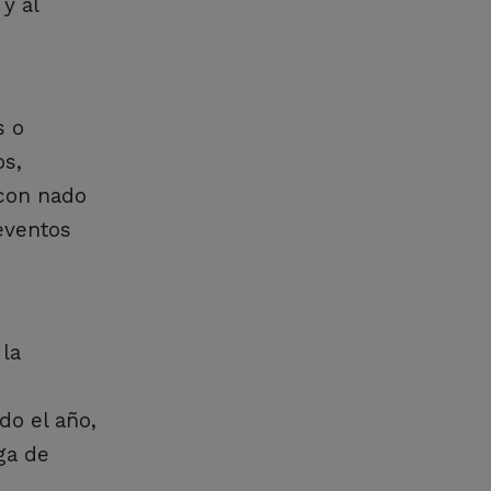
y al
s o
os,
 con nado
 eventos
 la
do el año,
ga de