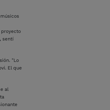
r músicos
o proyecto
, sentí
sión. "Lo
vi. El que
e al
ta
sionante