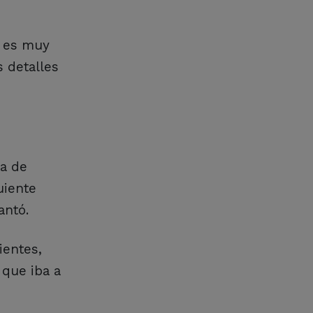
n es muy
 detalles
da de
uiente
antó.
ientes,
 que iba a