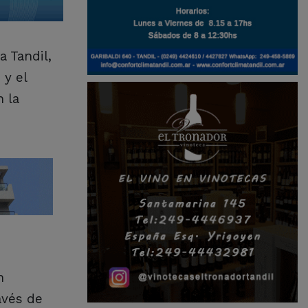
a Tandil,
 y el
 la
n
avés de