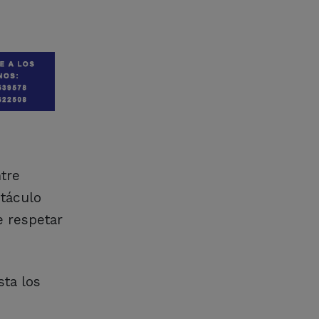
tre
ctáculo
e respetar
sta los