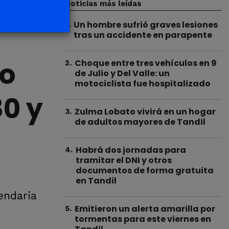
Noticias más leídas
Un hombre sufrió graves lesiones
1
.
tras un accidente en parapente
lo
Choque entre tres vehículos en 9
2
.
de Julio y Del Valle: un
motociclista fue hospitalizado
80 y
Zulma Lobato vivirá en un hogar
3
.
de adultos mayores de Tandil
Habrá dos jornadas para
4
.
tramitar el DNI y otros
documentos de forma gratuita
en Tandil
gendaria
Emitieron un alerta amarilla por
5
.
tormentas para este viernes en