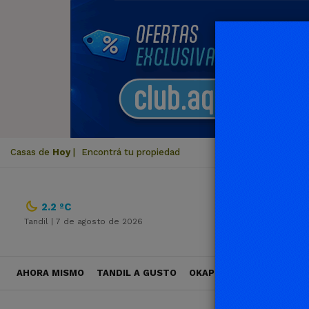
Casas de
Hoy
|
Encontrá tu propiedad
2.2 ºC
Tandil |
7 de agosto de 2026
AHORA MISMO
TANDIL A GUSTO
OKAPI VIAJES
POLÍTICA