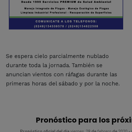
Se espera cielo parcialmente nublado
durante toda la jornada. También se
anuncian vientos con ráfagas durante las
primeras horas del sábado y por la noche.
Pronóstico para los próx
Pronóstico oficial del día
viernes, 28
de
febrero
de
2020
- 