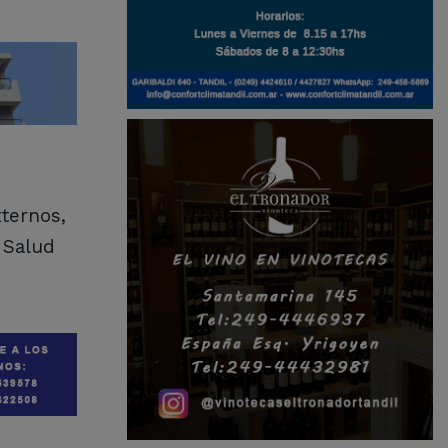
xternos,
 Salud