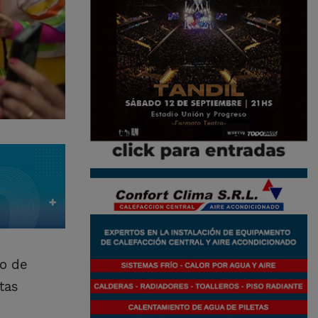
to de
tas