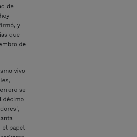
ad de
 hoy
firmó, y
ias que
iembro de
ismo vivo
les,
errero se
el décimo
dores",
lanta
 el papel