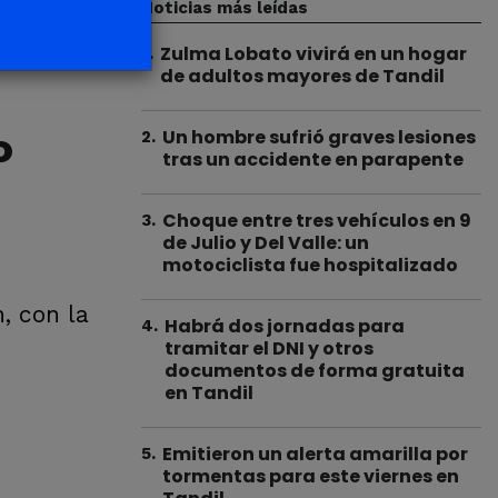
Noticias más leídas
Zulma Lobato vivirá en un hogar
1
.
de adultos mayores de Tandil
º
Un hombre sufrió graves lesiones
2
.
tras un accidente en parapente
Choque entre tres vehículos en 9
3
.
de Julio y Del Valle: un
motociclista fue hospitalizado
, con la
Habrá dos jornadas para
4
.
tramitar el DNI y otros
documentos de forma gratuita
en Tandil
Emitieron un alerta amarilla por
5
.
tormentas para este viernes en