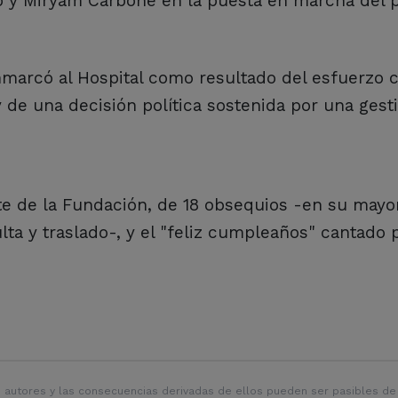
ro y Miryam Carbone en la puesta en marcha del 
nmarcó al Hospital como resultado del esfuerzo c
de una decisión política sostenida por una gest
te de la Fundación, de 18 obsequios -en su mayor
lta y traslado-, y el "feliz cumpleaños" cantado 
 autores y las consecuencias derivadas de ellos pueden ser pasibles de