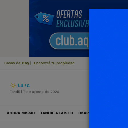
Casas de
Hoy
|
Encontrá tu propiedad
1.4 ºC
Tandil |
7 de agosto de 2026
AHORA MISMO
TANDIL A GUSTO
OKAPI VIAJES
POLÍTICA