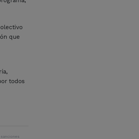
programa,
olectivo
ión que
ía,
por todos
 sanciones